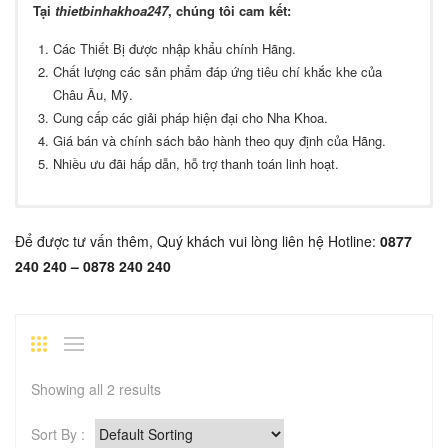
Tại
thietbinhakhoa247
, chúng tôi cam kết:
Tủ đơn: được thiết kế bao gồm 1 tủ 1 cửa, 1 bóng đèn cực tím, 16-
Các Thiết Bị được nhập khẩu chính Hãng.
18 khay đựng.
Chất lượng các sản phẩm đáp ứng tiêu chí khắc khe của
Tủ đôi: được thiết kế bao gồm 2 tủ 2 cửa, 2 bóng đèn cực tím, 32-
Châu Âu, Mỹ.
36 khay đựng.
Cung cấp các giải pháp hiện đại cho Nha Khoa.
Giá bán và chính sách bảo hành theo quy định của Hãng.
Nhiều ưu đãi hấp dẫn, hỗ trợ thanh toán linh hoạt.
Để được tư vấn thêm, Quý khách vui lòng liên hệ Hotline:
0877
240 240 – 0878 240 240
Showing all 2 results
Sort By :