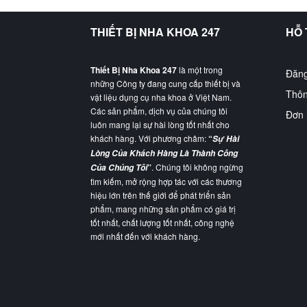
THIẾT BỊ NHA KHOA 247
HỖ
Thiết Bị Nha Khoa 247
là một trong
Đăng
những Công ty đang cung cấp thiết bị và
Thôn
vật liệu dụng cụ nha khoa ở Việt Nam.
Các sản phẩm, dịch vụ của chúng tôi
Đơn 
luôn mang lại sự hài lòng tốt nhất cho
khách hàng. Với phương châm:
“
Sự Hài
Lòng Của Khách Hàng Là Thành Công
”
. Chúng tôi không ngừng
Của Chúng Tôi
tìm kiếm, mở rộng hợp tác với các thương
hiệu lớn trên thế giới để phát triển sản
phẩm, mang những sản phẩm có giá trị
tốt nhất, chất lượng tốt nhất, công nghệ
mới nhất đến với khách hàng.