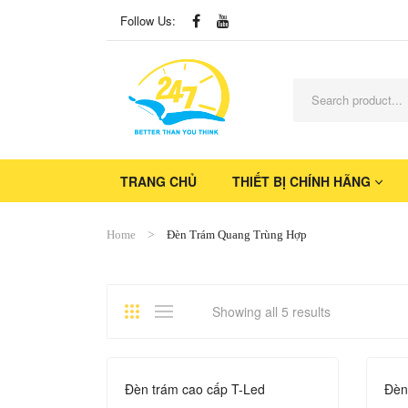
Follow Us:
TRANG CHỦ
THIẾT BỊ CHÍNH HÃNG
Home
Đèn Trám Quang Trùng Hợp
Showing all 5 results
Đèn trám cao cấp T-Led
Đèn