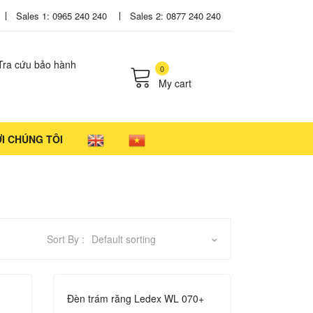
Sales 1: 0965 240 240
Sales 2: 0877 240 240
Tra cứu bảo hành
0
My cart
cts in the cart.
ỚI CHÚNG TÔI
Sort By :
Default sorting
Đèn trám răng Ledex WL 070+