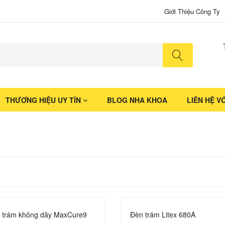
Giới Thiệu Công Ty
No produ
THƯƠNG HIỆU UY TÍN
BLOG NHA KHOA
LIÊN HỆ V
 trám không dây MaxCure9
Đèn trám Litex 680A