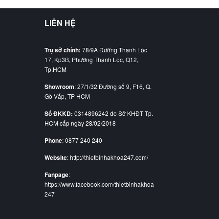
LIÊN HỆ
Trụ sở chính:
78/9A Đường Thạnh Lộc
17, Kp3B, Phường Thạnh Lộc, Q12,
Tp.HCM
Showroom
: 27/1/32 Đường số 9, F16, Q.
Gò Vấp, TP HCM
Số ĐKKD:
0314896242 do Sở KHĐT Tp.
HCM cấp ngày 28/02/2018
Phone
: 0877 240 240
Website
: http://thietbinhakhoa247.com/
Fanpage
:
https://www.facebook.com/thietbinhakhoa
247