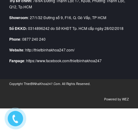
Trụ sở chính:
78/9A Đường Thạnh Lộc 17, Kp3B, Phường Thạnh Lộc,
Q12, Tp.HCM
Showroom
: 27/1/32 Đường số 9, F16, Q. Gò Vấp, TP HCM
Số ĐKKD:
0314896242 do Sở KHĐT Tp. HCM cấp ngày 28/02/2018
Phone
: 0877 240 240
Website
: http://thietbinhakhoa247.com/
Fanpage
: https://www.facebook.com/thietbinhakhoa247
Copyright
ThietBiNhaKhoa247.Com
. All Rights Reserved.
Powered by
WEZ