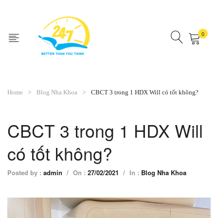
0
No products in the cart.
Home
Blog Nha Khoa
CBCT 3 trong 1 HDX Will có tốt không?
CBCT 3 trong 1 HDX Will
có tốt không?
Posted by :
admin
/
On :
27/02/2021
/
In :
Blog Nha Khoa