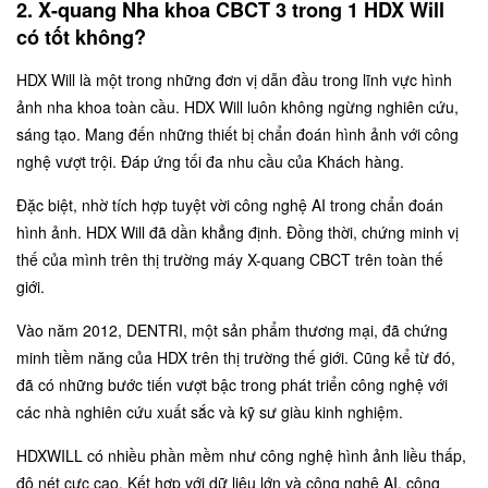
2. X-quang Nha khoa CBCT 3 trong 1 HDX Will
có tốt không?
HDX Will là một trong những đơn vị dẫn đầu trong lĩnh vực hình
ảnh nha khoa toàn cầu. HDX Will luôn không ngừng nghiên cứu,
sáng tạo. Mang đến những thiết bị chẩn đoán hình ảnh với công
nghệ vượt trội. Đáp ứng tối đa nhu cầu của Khách hàng.
Đặc biệt, nhờ tích hợp tuyệt vời công nghệ AI trong chẩn đoán
hình ảnh. HDX Will đã dần khẳng định. Đồng thời, chứng minh vị
thế của mình trên thị trường máy X-quang CBCT trên toàn thế
giới.
Vào năm 2012, DENTRI, một sản phẩm thương mại, đã chứng
minh tiềm năng của HDX trên thị trường thế giới. Cũng kể từ đó,
đã có những bước tiến vượt bậc trong phát triển công nghệ với
các nhà nghiên cứu xuất sắc và kỹ sư giàu kinh nghiệm.
HDXWILL có nhiều phần mềm như công nghệ hình ảnh liều thấp,
độ nét cực cao. Kết hợp với dữ liệu lớn và công nghệ AI, công