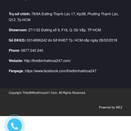
Trụ sở chính:
78/9A Đường Thạnh Lộc 17, Kp3B, Phường Thạnh Lộc,
Q12, Tp.HCM
Showroom
: 27/1/32 Đường số 9, F16, Q. Gò Vấp, TP HCM
Số ĐKKD:
0314896242 do Sở KHĐT Tp. HCM cấp ngày 28/02/2018
Phone
: 0877 240 240
Website
: http://thietbinhakhoa247.com/
Fanpage
: https://www.facebook.com/thietbinhakhoa247
Copyright
ThietBiNhaKhoa247.Com
. All Rights Reserved.
Powered by
WEZ