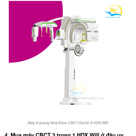
Máy X-quang Nha Khoa CBCT Dentri-S HDX Will
4. Mua máy CBCT 3 trong 1 HDX Will ở đâu uy