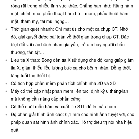
rộng rãi trong nhiều lĩnh vực khác. Chẳng hạn như: Răng hàm
mặt, chỉnh nha, phẫu thuật hàm hô – móm, phẫu thuật hàm
mặt, thẩm mỹ, tai mũi họng…
Thời gian quét nhanh: Chỉ mất 8s cho một ca chụp CT. Nhờ
đó, giải quyết được bài toán về thời gian trong chụp CT. Đặc
biệt đối với các bệnh nhân già yếu, trẻ em hay người chấn
thương, tàn tật…
Liều tia X thấp: Bóng đèn tia X sử dụng chế độ xung giúp giảm
tia X, giảm thiểu liều lượng bức xạ cho bệnh nhân. Đồng thời,
tăng tuổi thọ thiết bị.
Có tích hợp phần mềm phân tích chỉnh nha 2D và 3D
Máy có thể cập nhật phần mềm liên tục, định kỳ 6 tháng/lần
mà không cần nâng cấp phần cứng
Có thể quét mẫu hàm và xuất file STL để in mẫu hàm.
Độ phân giải hình ảnh cao: 0,1 mm cho hình ảnh tuyệt vời, cho
phép quan sát hình ảnh chính xác. Hỗ trợ điều trị nội nha hiệu
quả.