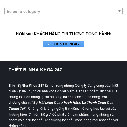
Select a category
HƠN 500 KHÁCH HÀNG TIN TƯỞNG ĐỒNG HÀNH!
LIÊN HỆ NGAY
THIẾT BỊ NHA KHOA 247
Thiết Bị Nha Khoa 247
là một trong những Công ty đang cung cấp thiết
bị và vật liệu dụng cụ nha khoa ở Việt Nam. Các sản phẩm, dịch vụ của
chúng tôi luôn mang lại sự hài lòng tốt nhất cho khách hàng. Với
phương châm:
“
Sự Hài Lòng Của Khách Hàng Là Thành Công Của
”
. Chúng tôi không ngừng tìm kiếm, mở rộng hợp tác với các
Chúng Tôi
thương hiệu lớn trên thế giới để phát triển sản phẩm, mang những sản
phẩm có giá trị tốt nhất, chất lượng tốt nhất, công nghệ mới nhất đến với
khách hàng.