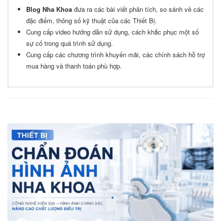
Giới thiệu các Nha Khoa Uy Tín hàng đầu ở Miền Bắc, Miền Trung
Blog Nha Khoa
đưa ra các bài viết phân tích, so sánh về các
và Miền Nam; các thông tin về sản phẩm Thiết bị Nha Khoa trên thị
đặc điểm, thông số kỹ thuật của các Thiết Bị.
trường.
Cung cấp video hướng dẫn sử dụng, cách khắc phục một số
Giới thiệu các Trang Thiết Bị của Nha Khoa.
sự cố trong quá trình sử dụng.
Giới thiệu đội ngũ Y sĩ, Bác Sĩ.
Cung cấp các chương trình khuyến mãi, các chính sách hỗ trợ
mua hàng và thanh toán phù hợp.