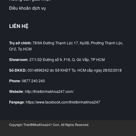
Điều khoản dịch vụ
LIÊN HỆ
Trụ sở chính:
78/9A Đường Thạnh Lộc 17, Kp3B, Phường Thạnh Lộc,
Q12, Tp.HCM
Showroom
: 27/1/32 Đường số 9, F16, Q. Gò Vấp, TP HCM
Số ĐKKD:
0314896242 do Sở KHĐT Tp. HCM cấp ngày 28/02/2018
Phone
: 0877 240 240
Website
: http://thietbinhakhoa247.com/
Fanpage
: https://www.facebook.com/thietbinhakhoa247
Copyright
ThietBiNhaKhoa247.Com
. All Rights Reserved.