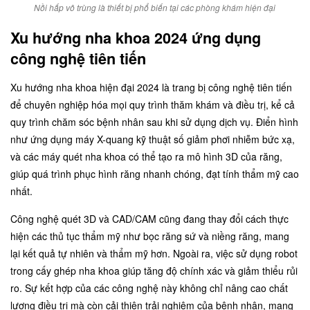
Nồi hấp vô trùng là thiết bị phổ biến tại các phòng khám hiện đại
Xu hướng nha khoa 2024 ứng dụng
công nghệ tiên tiến
Xu hướng nha khoa hiện đại 2024 là trang bị công nghệ tiên tiến
để chuyên nghiệp hóa mọi quy trình thăm khám và điều trị, kể cả
quy trình chăm sóc bệnh nhân sau khi sử dụng dịch vụ. Điển hình
như ứng dụng máy X-quang kỹ thuật số giảm phơi nhiễm bức xạ,
và các máy quét nha khoa có thể tạo ra mô hình 3D của răng,
giúp quá trình phục hình răng nhanh chóng, đạt tính thẩm mỹ cao
nhất.
Công nghệ quét 3D và CAD/CAM cũng đang thay đổi cách thực
hiện các thủ tục thẩm mỹ như bọc răng sứ và niềng răng, mang
lại kết quả tự nhiên và thẩm mỹ hơn. Ngoài ra, việc sử dụng robot
trong cấy ghép nha khoa giúp tăng độ chính xác và giảm thiểu rủi
ro. Sự kết hợp của các công nghệ này không chỉ nâng cao chất
lượng điều trị mà còn cải thiện trải nghiệm của bệnh nhân, mang