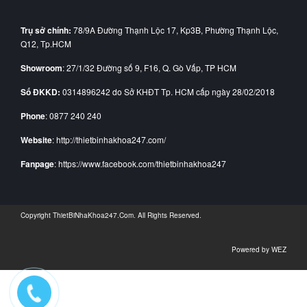
Trụ sở chính:
78/9A Đường Thạnh Lộc 17, Kp3B, Phường Thạnh Lộc,
Q12, Tp.HCM
Showroom
: 27/1/32 Đường số 9, F16, Q. Gò Vấp, TP HCM
Số ĐKKD:
0314896242 do Sở KHĐT Tp. HCM cấp ngày 28/02/2018
Phone
: 0877 240 240
Website
: http://thietbinhakhoa247.com/
Fanpage
: https://www.facebook.com/thietbinhakhoa247
Copyright
ThietBiNhaKhoa247.Com
. All Rights Reserved.
Powered by
WEZ