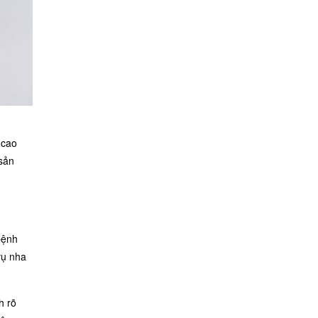
 cao
 sản
bệnh
vụ nha
h rõ