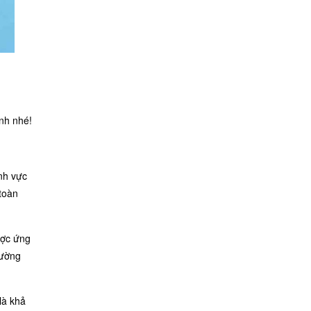
nh nhé!
nh vực
toàn
ược ứng
rường
là khả