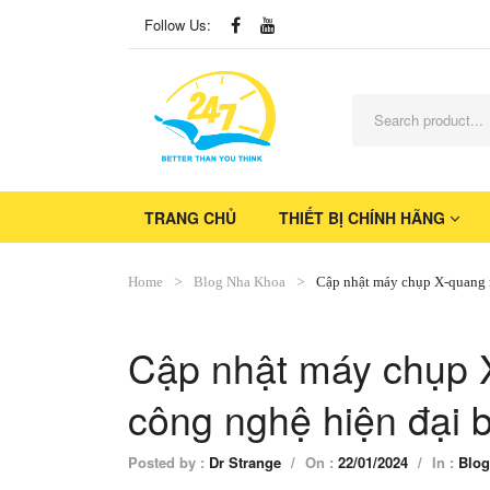
Follow Us:
TRANG CHỦ
THIẾT BỊ CHÍNH HÃNG
Home
Blog Nha Khoa
Cập nhật máy chụp X-quang n
Cập nhật máy chụp X
công nghệ hiện đại 
Posted by :
Dr Strange
/
On :
22/01/2024
/
In :
Blog