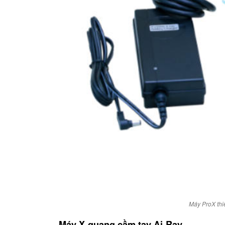
Máy ProX thi
Máy X-quang cầm tay Ai-Ray