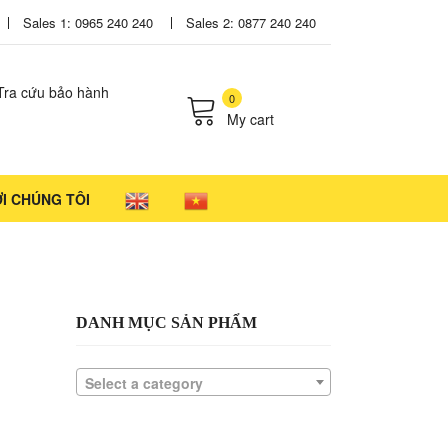
Sales 1: 0965 240 240
Sales 2: 0877 240 240
Tra cứu bảo hành
0
My cart
cts in the cart.
ỚI CHÚNG TÔI
DANH MỤC SẢN PHẨM
Select a category