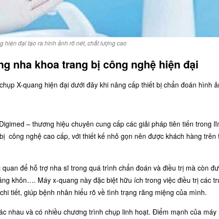
hiện đại tạo ra hình ảnh rõ nét, chất lượng cao
g nha khoa trang bị công nghệ hiện đại
p X-quang hiện đại dưới đây khi nâng cấp thiết bị chẩn đoán hình ả
gimed – thương hiệu chuyên cung cấp các giải pháp tiên tiến trong lĩ
ị công nghệ cao cấp, với thiết kế nhỏ gọn nên được khách hàng trên 
 quan để hỗ trợ nha sĩ trong quá trình chẩn đoán và điều trị mà còn đ
ăng khôn…. Máy x-quang này đặc biệt hữu ích trong việc điều trị các t
chi tiết, giúp bệnh nhân hiểu rõ về tình trạng răng miệng của mình.
c nhau và có nhiều chương trình chụp linh hoạt. Điểm mạnh của máy 