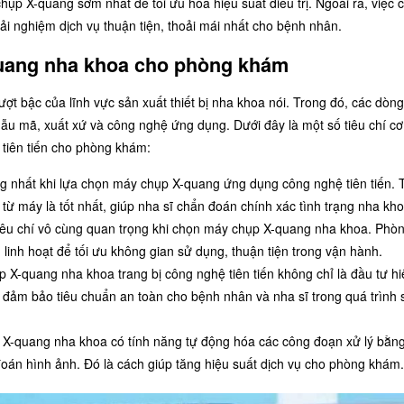
p X-quang sớm nhất để tối ưu hóa hiệu suất điều trị. Ngoài ra, việc 
ải nghiệm dịch vụ thuận tiện, thoải mái nhất cho bệnh nhân.
quang nha khoa cho phòng khám
t bậc của lĩnh vực sản xuất thiết bị nha khoa nói. Trong đó, các dòn
u mã, xuất xứ và công nghệ ứng dụng. Dưới đây là một số tiêu chí cơ
tiên tiến cho phòng khám:
 nhất khi lựa chọn máy chụp X-quang ứng dụng công nghệ tiên tiến. T
ừ máy là tốt nhất, giúp nha sĩ chẩn đoán chính xác tình trạng nha kho
 tiêu chí vô cùng quan trọng khi chọn máy chụp X-quang nha khoa. Phò
, linh hoạt để tối ưu không gian sử dụng, thuận tiện trong vận hành.
 X-quang nha khoa trang bị công nghệ tiên tiến không chỉ là đầu tư hi
ị đảm bảo tiêu chuẩn an toàn cho bệnh nhân và nha sĩ trong quá trình 
 X-quang nha khoa có tính năng tự động hóa các công đoạn xử lý bằng
 đoán hình ảnh. Đó là cách giúp tăng hiệu suất dịch vụ cho phòng khám.