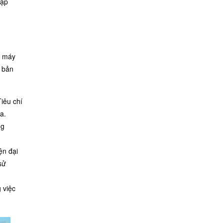
cập
g máy
 bản
iêu chí
a.
ng
ện đại
sử
 việc