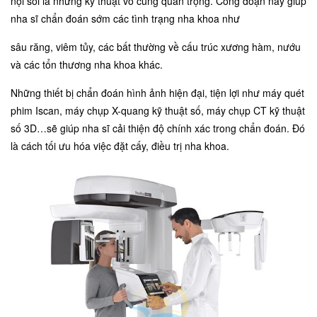
nội soi là những kỹ thuật vô cùng quan trọng. Công đoạn này giúp
nha sĩ chẩn đoán sớm các tình trạng nha khoa như
sâu răng, viêm tủy, các bất thường về cấu trúc xương hàm, nướu
và các tổn thương nha khoa khác.
Những thiết bị chẩn đoán hình ảnh hiện đại, tiện lợi như máy quét
phim Iscan, máy chụp X-quang kỹ thuật số, máy chụp CT kỹ thuật
số 3D…sẽ giúp nha sĩ cải thiện độ chính xác trong chẩn đoán. Đó
là cách tối ưu hóa việc đặt cấy, điều trị nha khoa.