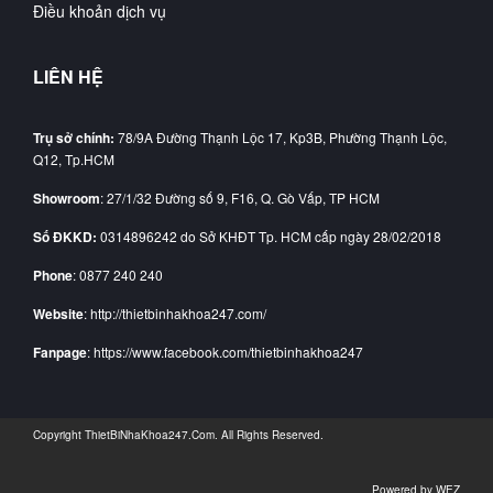
Điều khoản dịch vụ
LIÊN HỆ
Trụ sở chính:
78/9A Đường Thạnh Lộc 17, Kp3B, Phường Thạnh Lộc,
Q12, Tp.HCM
Showroom
: 27/1/32 Đường số 9, F16, Q. Gò Vấp, TP HCM
Số ĐKKD:
0314896242 do Sở KHĐT Tp. HCM cấp ngày 28/02/2018
Phone
: 0877 240 240
Website
: http://thietbinhakhoa247.com/
Fanpage
: https://www.facebook.com/thietbinhakhoa247
Copyright
ThietBiNhaKhoa247.Com
. All Rights Reserved.
Powered by
WEZ