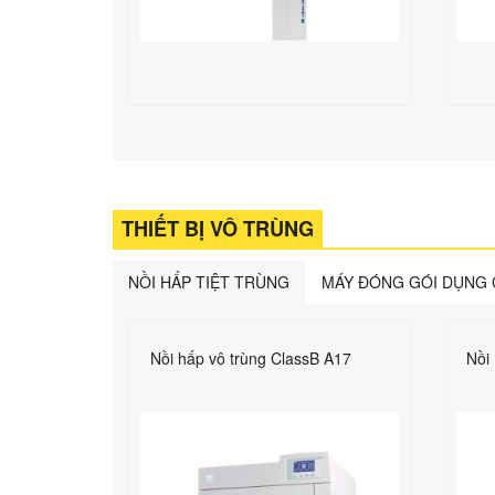
THIẾT BỊ VÔ TRÙNG
NỒI HẤP TIỆT TRÙNG
MÁY ĐÓNG GÓI DỤNG 
fomed
Nồi hấp vô trùng ClassB A17
Nồi