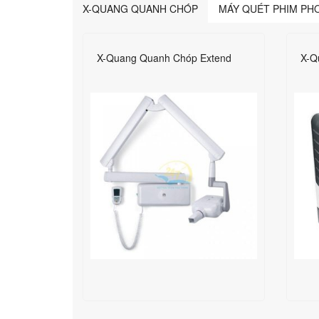
X-QUANG QUANH CHÓP
MÁY QUÉT PHIM P
X
X-Quang Quanh Chóp Extend
X-Q