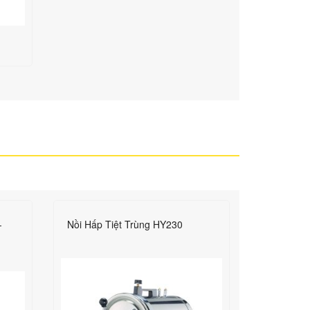
-
Nồi Hấp Tiệt Trùng HY230
Nồi Hấp T