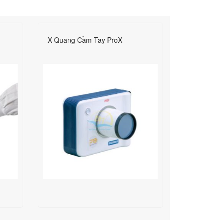
X Quang Cầm Tay ProX
X-Quang 