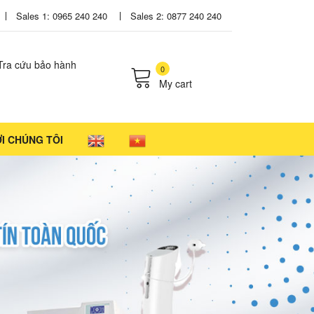
Sales 1: 0965 240 240
Sales 2: 0877 240 240
Tra cứu bảo hành
0
My cart
cts in the cart.
ỚI CHÚNG TÔI