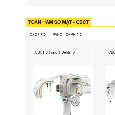
TOÀN HÀM SỌ MẶT - CBCT
CBCT 3D
PANO - CEPH 2D
CBCT 3 trong 1 Dentri-S
CBC