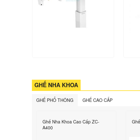
GHẾ NHA KHOA
GHẾ PHỔ THÔNG
GHẾ CAO CẤP
0
Ghế Nha Khoa Cao Cấp ZC-
Ghế
A400