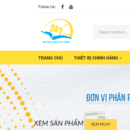
Follow Us:
TRANG CHỦ
THIẾT BỊ CHÍNH HÃNG
XEM SẢN PHẨM
XEM NGAY