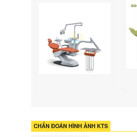
CHẨN ĐOÁN HÌNH ẢNH KTS