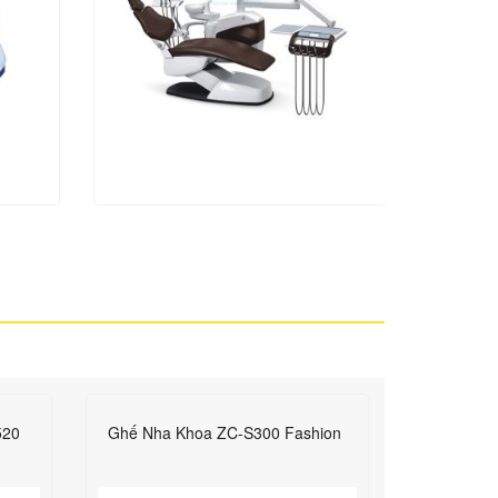
520
Ghế Nha Khoa ZC-S300 Fashion
Ghế nha k