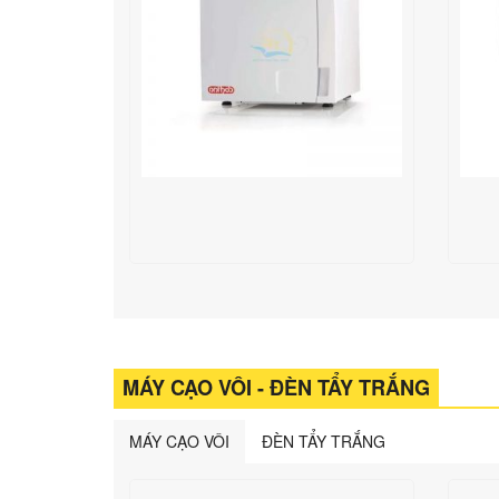
MÁY CẠO VÔI - ĐÈN TẨY TRẮNG
MÁY CẠO VÔI
ĐÈN TẨY TRẮNG