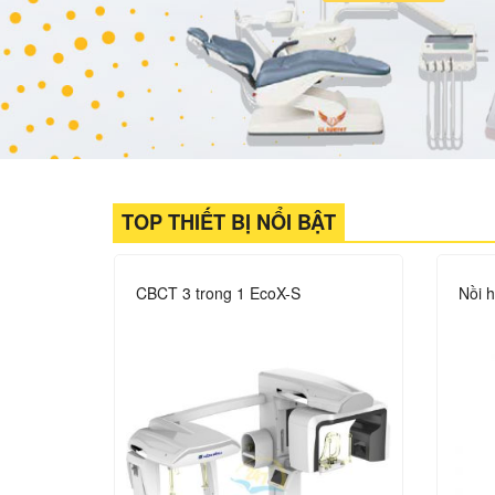
TOP THIẾT BỊ NỔI BẬT
CBCT 3 trong 1 EcoX-S
Nồi 